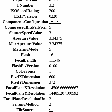
FNumber
3.2
ISOSpeedRatings
200
EXIFVersion
0220
ComponentsConfiguration

CompressedBitsPerPixel
5
ShutterSpeedValue
3
ApertureValue
3.34375
MaxApertureValue
3.34375
MeteringMode
5
Flash
16
FocalLength
11.546
FlashPixVersion
0100
ColorSpace
1
PixelXDimension
600
PixelYDimension
372
FocalPlaneXResolution
14506.666666667
FocalPlaneYResolution
14485.207100592
FocalPlaneResolutionUnit
2
SensingMethod
2
FileSource
